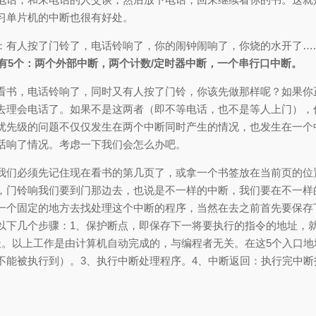
习单片机的中断也很有好处。
：有人按了门铃了，电话铃响了，你的闹钟闹响了，你烧的水开了…
共有5个：两个外部中断，两个计数/定时器中断，一个串行口中断。
看书，电话铃响了，同时又有人按了门铃，你该先做那样呢？如果你
去理会电话了。如果不是这两者（即不等电话，也不是等人上门），
优先级的问题不仅仅发生在两个中断同时产生的情况，也发生在一个
话响了情况。考虑一下我们会怎么办吧。
我们必须先记住现在看书的第几页了，或拿一个书签放在当前页的位
，门铃响我们要到门那边去，也说是不一样的中断，我们要在不一样
一个固定的地方去找处理这个中断的程序，当然在去之前首先要保存
以下几个步骤：1、保护断点，即保存下一将要执行的指令的地址，就
址。以上工作是由计算机自动完成的，与编程者无关。在这5个入口
不能被执行到）。3、执行中断处理程序。4、中断返回：执行完中